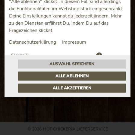
"Alle ablehnen" klickst. In diesem Fall sind allerdings
die Funktionalitäten im Webshop stark eingeschränkt.
Deine Einstellungen kannst du jederzeit ändern. Mehr
zu den Diensten erfährst Du, indem Du auf das
Fragezeichen klickst.
Rinderhack, Paprika, Zwiebeln, Kartoffeln, Broccoli-
Sahnesauce, Käse überbacken
Datenschutzerklärung
Impressum
JETZT BESTELLEN
Essenziell
AUSWAHL SPEICHERN
Präferenzen
ALLE ABLEHNEN
ALLE AKZEPTIEREN
© 2026
HOT CHICKERIA LIEFERSERVICE