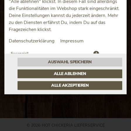
"Alle ablehnen" klickst. In diesem Fall sind allerdings
die Funktionalitäten im Webshop stark eingeschränkt.
Deine Einstellungen kannst du jederzeit ändern. Mehr
zu den Diensten erfährst Du, indem Du auf das
Fragezeichen klickst.
Datenschutzerklärung
Impressum
Vanille Eiscreme, weiße Schokolade mit Karamell, knackige
Keksstückchen, gesalzene Karamelsauce.
Essenziell
JETZT BESTELLEN
AUSWAHL SPEICHERN
Präferenzen
ALLE ABLEHNEN
ALLE AKZEPTIEREN
© 2026
HOT CHICKERIA LIEFERSERVICE