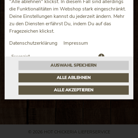
"Alle ablehnen" klickst. In diesem Fall sind allerdings
die Funktionalitäten im Webshop stark eingeschränkt.
Deine Einstellungen kannst du jederzeit ändern. Mehr
zu den Diensten erfährst Du, indem Du auf das
Fragezeichen klickst.
Chickenbruststfilet, Spinat, Sauce Hollandaise, Knoblauch
Datenschutzerklärung
Impressum
JETZT BESTELLEN
Essenziell
AUSWAHL SPEICHERN
Präferenzen
ALLE ABLEHNEN
ALLE AKZEPTIEREN
© 2026
HOT CHICKERIA LIEFERSERVICE