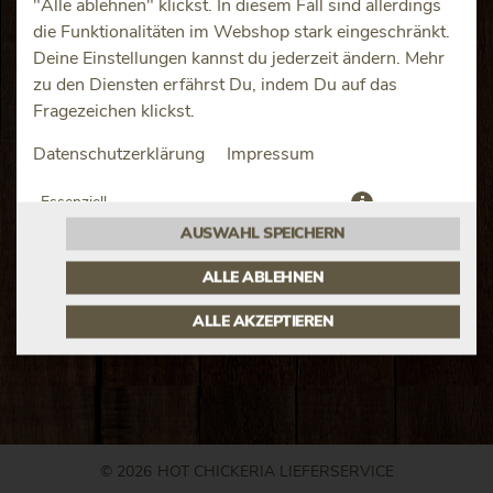
"Alle ablehnen" klickst. In diesem Fall sind allerdings
die Funktionalitäten im Webshop stark eingeschränkt.
Deine Einstellungen kannst du jederzeit ändern. Mehr
zu den Diensten erfährst Du, indem Du auf das
Fragezeichen klickst.
und Saucen + Fladenbrot
Datenschutzerklärung
Impressum
JETZT BESTELLEN
Essenziell
AUSWAHL SPEICHERN
Präferenzen
ALLE ABLEHNEN
ALLE AKZEPTIEREN
© 2026
HOT CHICKERIA LIEFERSERVICE