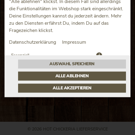
"Alle ablehnen" klickst. In diesem Fall sind allerdings
die Funktionalitäten im Webshop stark eingeschränkt.
Deine Einstellungen kannst du jederzeit ändern. Mehr
zu den Diensten erfährst Du, indem Du auf das
Fragezeichen klickst.
frittierte Pommes oder Potatoe Wedges mit leckerem
Datenschutzerklärung
Impressum
Rinderbeef, knuspr. Bacon, Cheddarkäse, leckerer BBQ-
Sauce
Essenziell
JETZT BESTELLEN
AUSWAHL SPEICHERN
Präferenzen
ALLE ABLEHNEN
ALLE AKZEPTIEREN
© 2026
HOT CHICKERIA LIEFERSERVICE