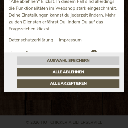
"Alle ablehnen" klickst. In diesem Fall sind allerdings
die Funktionalitäten im Webshop stark eingeschränkt.
Deine Einstellungen kannst du jederzeit ändern. Mehr
zu den Diensten erfährst Du, indem Du auf das
Fragezeichen klickst.
Hähnchenbruststreifen in einer herzhaft knusprigen
Datenschutzerklärung
Impressum
Panade
JETZT BESTELLEN
Essenziell
AUSWAHL SPEICHERN
Präferenzen
ALLE ABLEHNEN
ALLE AKZEPTIEREN
© 2026
HOT CHICKERIA LIEFERSERVICE