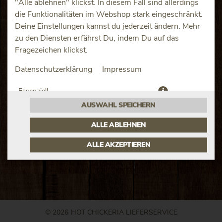
"Alle ablehnen" klickst. In diesem Fall sind allerdings
die Funktionalitäten im Webshop stark eingeschränkt.
Deine Einstellungen kannst du jederzeit ändern. Mehr
zu den Diensten erfährst Du, indem Du auf das
Fragezeichen klickst.
Hähnchenbruststreifen in einer herzhaft knusprigen
Datenschutzerklärung
Impressum
Panade
JETZT BESTELLEN
Essenziell
AUSWAHL SPEICHERN
Präferenzen
ALLE ABLEHNEN
ALLE AKZEPTIEREN
© 2026
HOT CHICKERIA LIEFERSERVICE