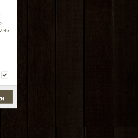
"
p
 Mehr
EN