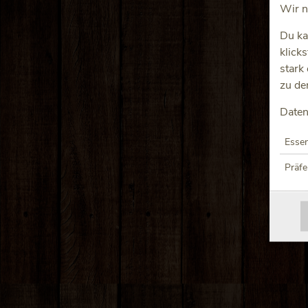
Wir n
Du ka
klick
stark
zu de
Daten
Essen
Präf