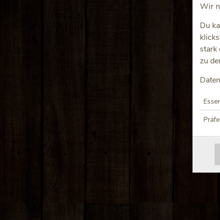
Wir n
Du ka
klick
stark
zu de
Daten
Essen
Präf