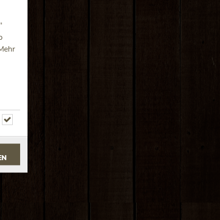
"
p
 Mehr
EN